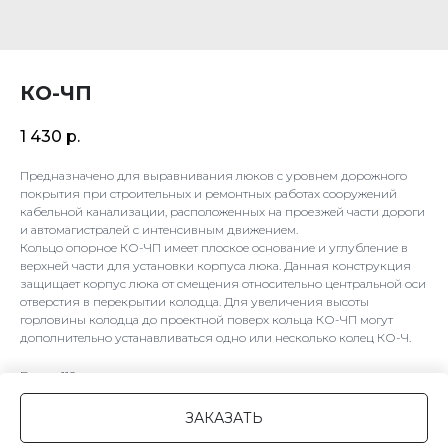
КО-ЧП
1 430
р.
Предназначено для выравнивания люков с уровнем дорожного
покрытия при строительных и ремонтных работах сооружений
кабельной канализации, расположенных на проезжей части дороги
и автомагистралей с интенсивным движением.
Кольцо опорное КО-ЧП имеет плоское основание и углубление в
верхней части для установки корпуса люка. Данная конструкция
защищает корпус люка от смещения относительно центральной оси
отверстия в перекрытии колодца. Для увеличения высоты
горловины колодца до проектной поверх кольца КО-ЧП могут
дополнительно устанавливаться одно или несколько колец КО-Ч.
Вес кг: 110
LxWxH: 900x900x100 mm
ЗАКАЗАТЬ