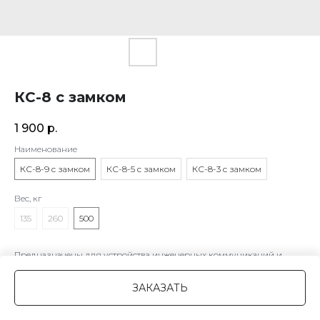
КС-8 с замком
1 900
р.
Наименование
КС-8-9 с замком
КС-8-5 с замком
КС-8-3 с замком
Вес, кг
135
260
500
Предназначены для устройства инженерных коммуникаций и
септиков в разных отраслях хозяйствования.
ЗАКАЗАТЬ